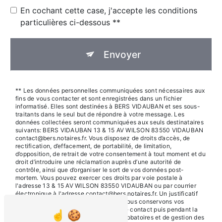
En cochant cette case, j'accepte les conditions
particulières ci-dessous **
Envoyer
** Les données personnelles communiquées sont nécessaires aux
fins de vous contacter et sont enregistrées dans un fichier
informatisé. Elles sont destinées à BERS VIDAUBAN et ses sous-
traitants dans le seul but de répondre à votre message. Les
données collectées seront communiquées aux seuls destinataires
suivants: BERS VIDAUBAN 13 & 15 AV WILSON 83550 VIDAUBAN
contact@bers.notaires.fr. Vous disposez de droits d’accès, de
rectification, d’effacement, de portabilité, de limitation,
d’opposition, de retrait de votre consentement à tout moment et du
droit d’introduire une réclamation auprès d’une autorité de
contrôle, ainsi que d’organiser le sort de vos données post-
mortem. Vous pouvez exercer ces droits par voie postale à
l'adresse 13 & 15 AV WILSON 83550 VIDAUBAN ou par courrier
électronique à l'adresse contact@bers.notaires.fr. Un justificatif
d'identité pourra vous être demandé. Nous conservons vos
données pendant la période de prise de contact puis pendant la
durée de prescription légale aux fins probatoires et de gestion des